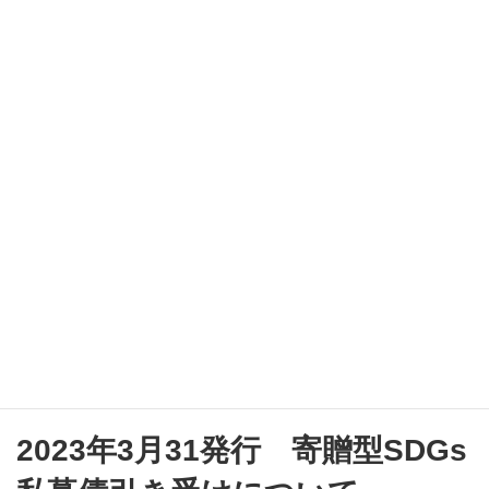
コ
ナ
ン
ビ
テ
ゲ
ン
ー
ツ
シ
へ
ョ
ス
ン
キ
に
ッ
移
プ
動
お知らせ
トップ
お知らせ
ニュース
2023年3月31発行 寄贈型SDGs 私募債引き受けについて
2023年3月31発行 寄贈型SDGs