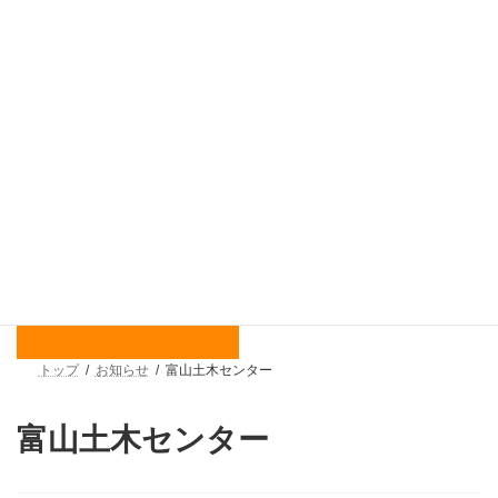
コ
ナ
ン
ビ
テ
ゲ
ン
ー
ツ
シ
へ
ョ
ス
ン
キ
に
ッ
移
プ
動
お知らせ
トップ
お知らせ
富山土木センター
富山土木センター